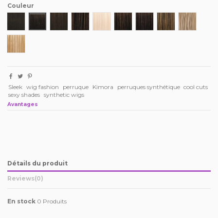
Couleur
1
1B
2
4
613
FS1B/30
FS1B/33
FS4/27
FS12/16/613
FS27/613
Sleek
wig fashion
perruque
Kimora
perruques synthétique
cool cuts
sexy shades
synthetic wigs
Avantages
Détails du produit
Reviews
(0)
En stock
0 Produits