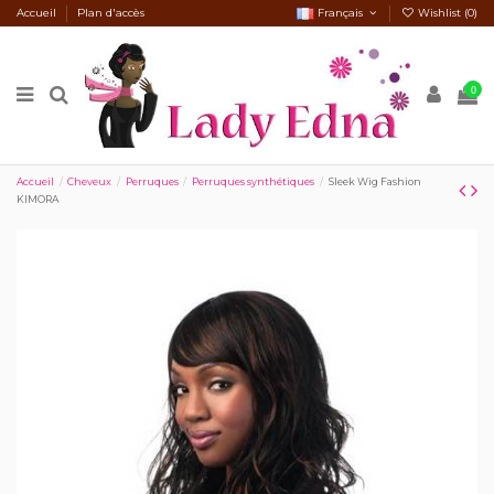
Accueil
Plan d'accès
Français
Wishlist (
0
)
0
Accueil
Cheveux
Perruques
Perruques synthétiques
Sleek Wig Fashion
KIMORA