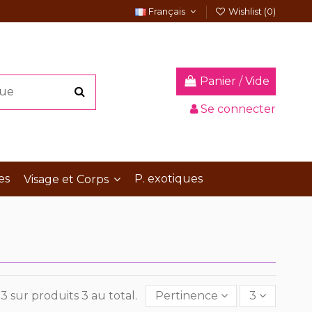
Français
Wishlist (
0
)
Panier
/
Vide
Se connecter
es
P. exotiques
Visage et Corps
3 sur produits 3 au total.
Pertinence
3