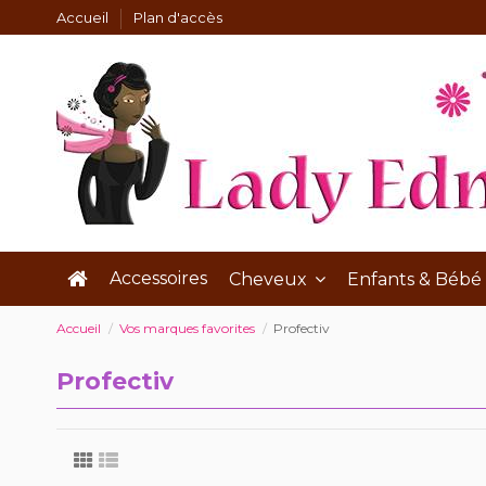
Accueil
Plan d'accès
Accessoires
Cheveux
Enfants & Bébé
Accueil
Vos marques favorites
Profectiv
Profectiv