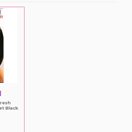
fresh
et Black