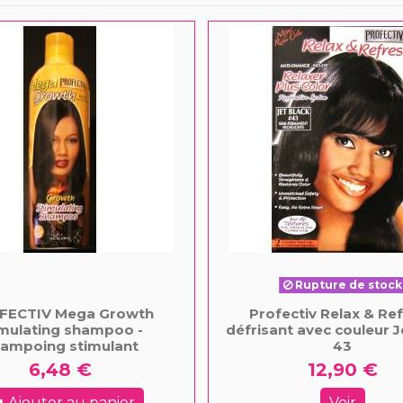
Rupture de stock
FECTIV Mega Growth
Profectiv Relax & Re
imulating shampoo -
défrisant avec couleur J
ampoing stimulant
43
6,48 €
12,90 €
Ajouter au panier
Voir