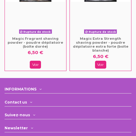
Rupture de stock
Rupture de stock
Magic Fragrant shaving
Magic Extra Strength
powder - poudre dépilatoire
shaving powder - poudre
(boîte dorée)
dépilatoire extra forte (boîte
blanche)
6,50 €
6,50 €
Voir
Voir
INFORMATIONS
Contact us
Suivez-nous
Newsletter