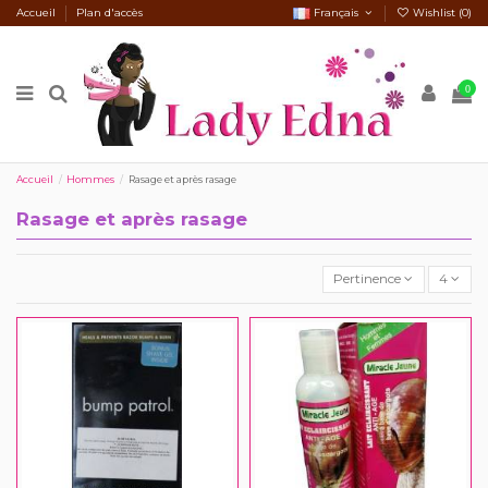
Accueil
Plan d'accès
Français
Wishlist (
0
)
0
Accueil
Hommes
Rasage et après rasage
Rasage et après rasage
Pertinence
4