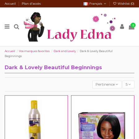
Accueil
Plan d'accès
Français
Wishlist (
0
)
0
Accueil
Vos marques favorites
Dark and Lovely
Dark & Lovely Beautiful
Beginnings
Dark & Lovely Beautiful Beginnings
Pertinence
5