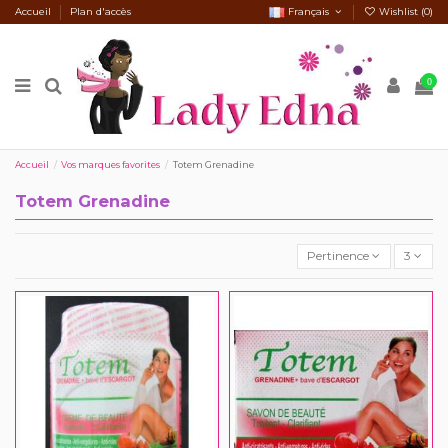
Accueil
Plan d'accès
Français
Wishlist (
0
)
0
Accueil
Vos marques favorites
Totem Grenadine
Totem Grenadine
Pertinence
3