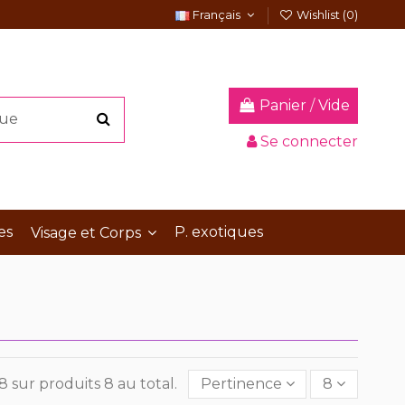
Français
Wishlist (
0
)
Panier
/
Vide
Se connecter
es
P. exotiques
Visage et Corps
8 sur produits 8 au total.
Pertinence
8