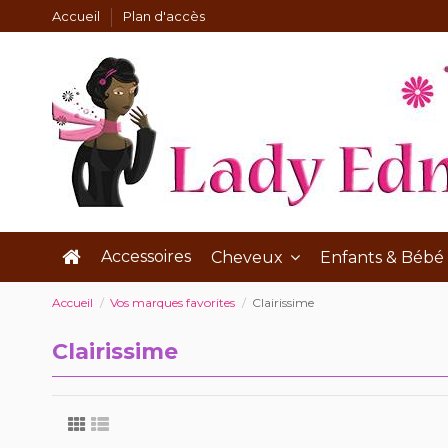
Accueil
Plan d'accès
Accessoires
Cheveux
Enfants & Bébé
Accueil
Vos marques favorites
Clairissime
Clairissime