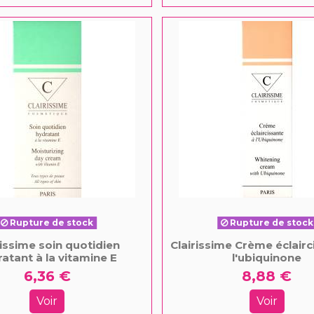
Rupture de stock
Rupture de stock
rissime soin quotidien
Clairissime Crème éclairc
atant à la vitamine E
l'ubiquinone
6,36 €
8,88 €
Voir
Voir