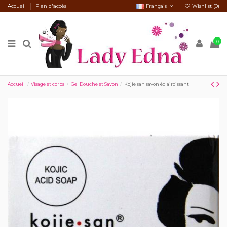
Accueil
Plan d'accès
Français
Wishlist (
0
)
0
Accueil
Visage et corps
Gel Douche et Savon
Kojie san savon éclaircissant