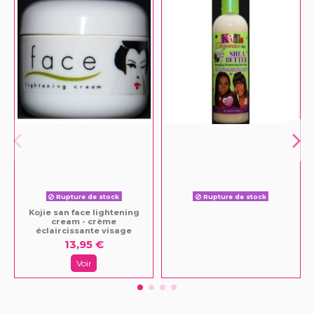
Rupture de stock
Rupture de stock
Kojie san face lightening
cream - crème
éclaircissante visage
13,95 €
Voir