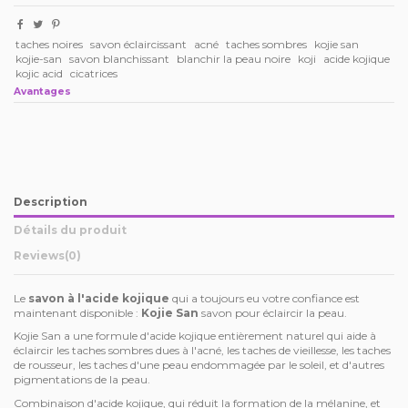
taches noires
savon éclaircissant
acné
taches sombres
kojie san
kojie-san
savon blanchissant
blanchir la peau noire
koji
acide kojique
kojic acid
cicatrices
Avantages
Description
Détails du produit
Reviews
(0)
Le
savon à l'acide kojique
qui a toujours eu votre confiance est
maintenant disponible :
Kojie San
savon pour éclaircir la peau.
Kojie San a une formule d'acide kojique entièrement naturel qui aide à
éclaircir les taches sombres dues à l'acné, les taches de vieillesse, les taches
de rousseur, les taches d'une peau endommagée par le soleil, et d'autres
pigmentations de la peau.
Combinaison d'acide kojique, qui réduit la formation de la mélanine, et