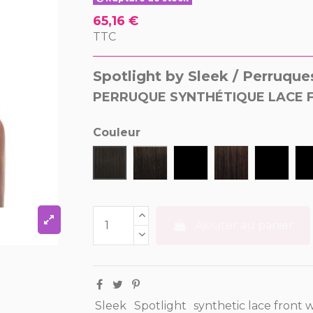
65,16 €
TTC
Spotlight by Sleek / Perruque
PERRUQUE SYNTHÉTIQUE LACE 
Couleur
1
1B
F1B/P30
F1B/P33
F1B/P9
Ajouter au panier
Sleek
Spotlight
synthetic lace front 