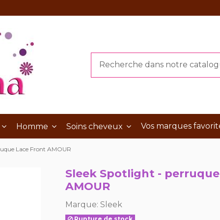
Vos marques favorit
Homme
Soins cheveux
erruque Lace Front AMOUR
Sleek Spotlight - perruque
AMOUR
Marque:
Sleek
Rupture de stock