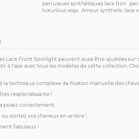
perruques synthétiques lace fron
per
luxurious wigs
Amour synthetic lace 
)
ques Lace Front Spotlight peuvent aussi être ajustées s
ir à l'aise avec tous les modèles de cette collection. Cho
ce à la technique complexe de fixation manuelle des cheve
êtes resplendissante !
la posez correctement.
é ou portez vos cheveux en arrière !
ement fabuleux !