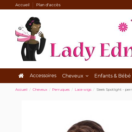
Accueil
Plan d'accès
Accessoires
Cheveux
Enfants & Bébé
Accueil
Cheveux
Perruques
Lace wigs
Sleek Spotlight - p