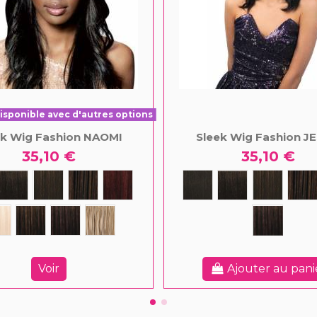
isponible avec d'autres options
ek Wig Fashion NAOMI
Sleek Wig Fashion JE
35,10 €
35,10 €
Voir
Ajouter au pani