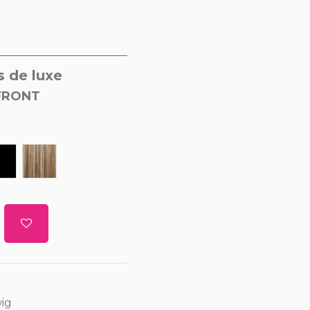
s de luxe
FRONT
9J
F4/P27
F12/16/613
wig