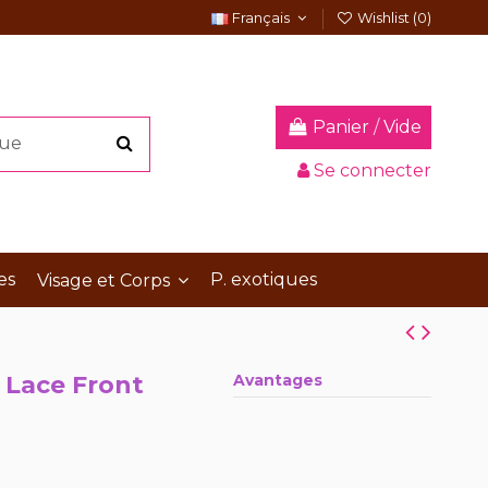
Français
Wishlist (
0
)
Panier
/
Vide
Se connecter
es
P. exotiques
Visage et Corps
 Lace Front
Avantages