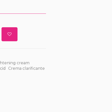
ghtening cream
acid
Crema clarificante