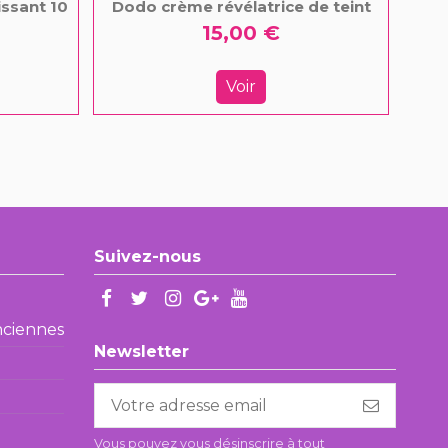
issant 10
Dodo crème révélatrice de teint
C
15,00 €
Voir
Suivez-nous
enciennes
Newsletter
Vous pouvez vous désinscrire à tout