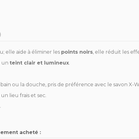
)
 elle aide à éliminer les
points noirs
, elle réduit les ef
e un
teint clair et lumineux
.
 le bain ou la douche, pris de préférence avec le savon X-
 lieu frais et sec.
.
lement acheté :