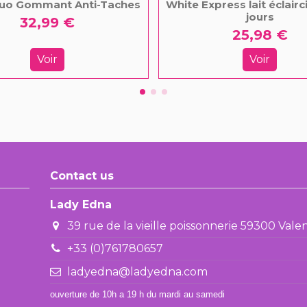
 Duo Gommant Anti-Taches
White Express lait éclairc
jours
32,99 €
25,98 €
Voir
Voir
Contact us
Lady Edna
39 rue de la vieille poissonnerie 59300 Val
+33 (0)761780657
ladyedna@ladyedna.com
ouverture de 10h a 19 h du mardi au samedi