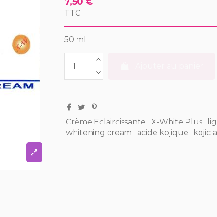
7,50 €
TTC
50 ml
Ajouter au panier
Crème Eclaircissante
X-White Plus
li
whitening cream
acide kojique
kojic 