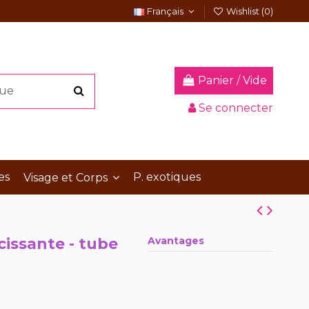
Français
Wishlist (
0
)
Panier
/
Vide
Se connecter
es
P. exotiques
Visage et Corps
cissante - tube
Avantages