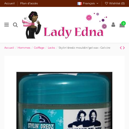
Accueil
Plan d'accès
Français
Wishlist (
0
)
0
Accueil
Hommes
Coiffage
Locks
Stylin'dredz mouldin'gel wax - Gel cire