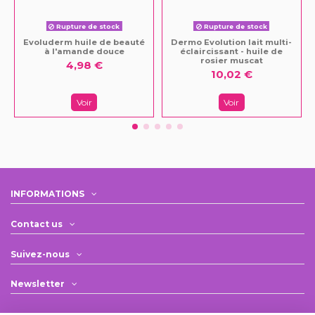
Rupture de stock
Rupture de stock
Evoluderm huile de beauté
Dermo Evolution lait multi-
à l'amande douce
éclaircissant - huile de
rosier muscat
4,98 €
10,02 €
Voir
Voir
INFORMATIONS
Contact us
Suivez-nous
Newsletter