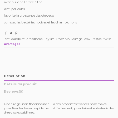
avec huile de l'arbre à thé
Anti pellicules
favorise la croissance des cheveux
combat les bactéries nocives et les champignons
anti dandruff
dreadlocks
Stylin' Dredz Mouldin' gel wax
rastas
twist
Avantages
Description
Détails du produit
Reviews
(0)
Une cire gel non floconneuse qui a des propriétés fixantes maximales
pour fixer le cheveu rapidement et facilement, pour faire et entretenir des
dreadlocks sublimes.