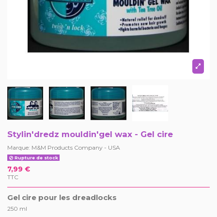
Stylin'dredz mouldin'gel wax - Gel cire
Marque:
M&M Products Company - USA
Rupture de stock
7,99 €
TTC
Gel cire pour les dreadlocks
250 ml