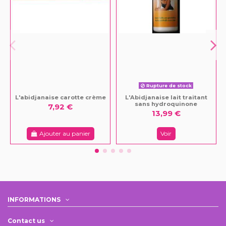
Rupture de stock
L'abidjanaise carotte crème
L'Abidjanaise lait traitant
sans hydroquinone
7,92 €
13,99 €
Ajouter au panier
Voir
INFORMATIONS
Contact us