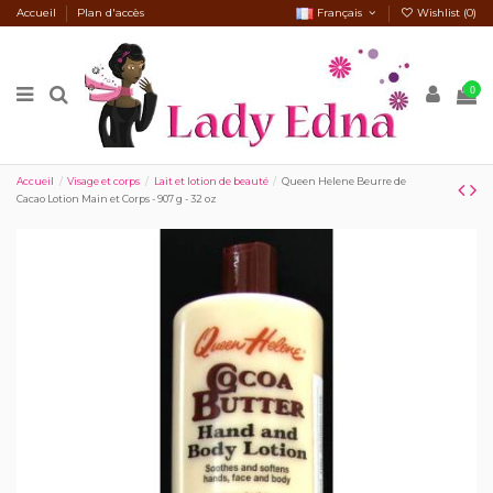
Accueil
Plan d'accès
Français
Wishlist (
0
)
0
Accueil
Visage et corps
Lait et lotion de beauté
Queen Helene Beurre de
Cacao Lotion Main et Corps - 907 g - 32 oz