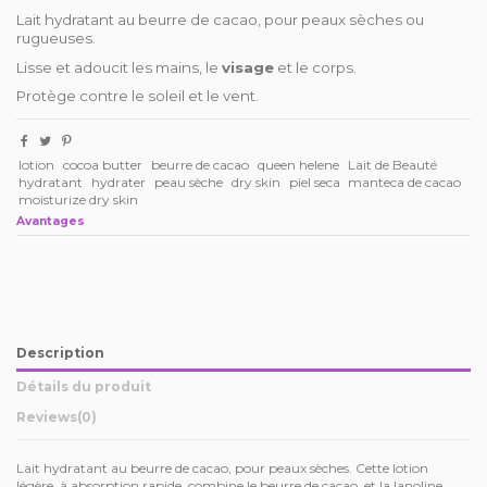
Lait hydratant au beurre de cacao, pour peaux sèches ou
rugueuses.
Lisse et adoucit les mains, le
visage
et le corps.
Protège contre le soleil et le vent.
lotion
cocoa butter
beurre de cacao
queen helene
Lait de Beauté
hydratant
hydrater
peau sèche
dry skin
piel seca
manteca de cacao
moisturize dry skin
Avantages
Description
Détails du produit
Reviews
(0)
Lait hydratant au beurre de cacao, pour peaux sèches. Cette lotion
légère, à absorption rapide, combine le beurre de cacao et la lanoline