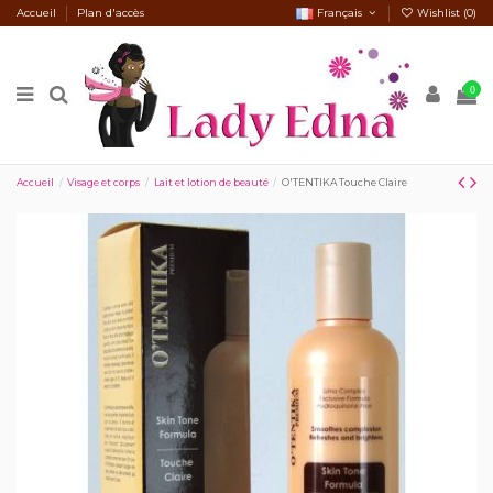
Accueil
Plan d'accès
Français
Wishlist (
0
)
0
Accueil
Visage et corps
Lait et lotion de beauté
O'TENTIKA Touche Claire