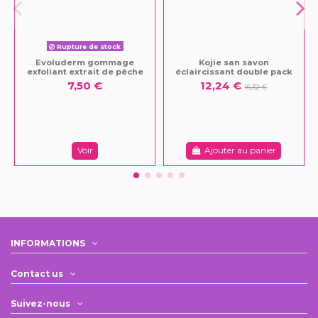
Rupture de stock
Evoluderm gommage
Kojie san savon
exfoliant extrait de pêche
éclaircissant double pack
7,50 €
12,24 €
16,32 €
Voir
Ajouter au panier
INFORMATIONS
Contact us
Suivez-nous