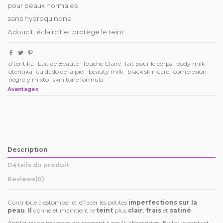
pour peaux normales
sans hydroquinone
Adoucit, éclaircit et protège le teint
o'tentika
Lait de Beauté
Touche Claire
lait pour le corps
body milk
otentika
cuidado de la piel
beauty milk
black skin care
complexion
negro y mixto
skin tone formula
Avantages
Description
Détails du produit
Reviews
(0)
Contribue à estomper et effacer les petites
imperfections sur la
peau
.
Il
donne et maintient le
teint
plus
clair
,
frais
et
satiné
.
Appliquer en massant doucement jusqu'à absorption. Eviter le contact