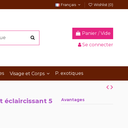
Français
Wishlist (
0
)
Panier
/
Vide
Se connecter
es
P. exotiques
Visage et Corps
 éclaircissant 5
Avantages