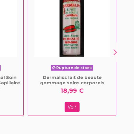
Rupture de stock
nal Soin
Dermaliss lait de beauté
C
apillaire
gommage soins corporels
S
18,99 €
Voir