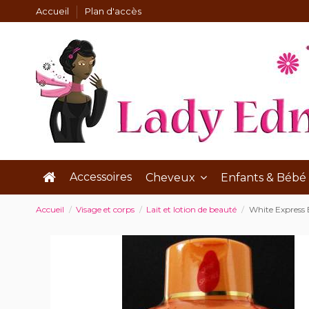
Accueil
Plan d'accès
Accessoires
Cheveux
Enfants & Bébé
Accueil
Visage et corps
Lait et lotion de beauté
White Express Eg