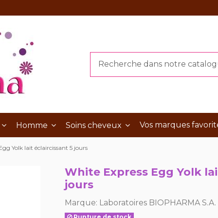
Vos marques favorit
Homme
Soins cheveux
g Yolk lait éclaircissant 5 jours
White Express Egg Yolk lait
jours
Marque:
Laboratoires BIOPHARMA S.A.
Rupture de stock