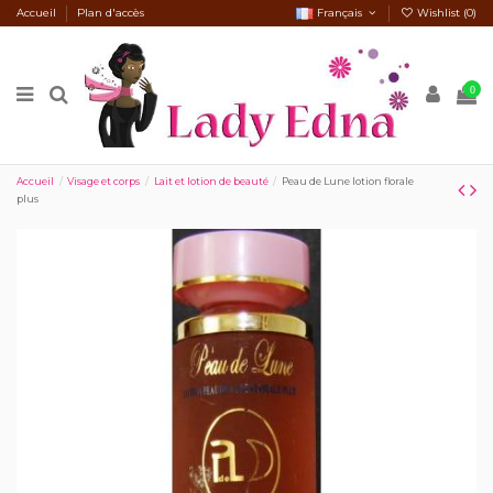
Accueil
Plan d'accès
Français
Wishlist (
0
)
0
Accueil
Visage et corps
Lait et lotion de beauté
Peau de Lune lotion florale
plus