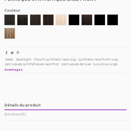
Couleur
1
1B
2
4
613
F1B/P30
F1B/P33
F1B/P99J
F4/P27
F12/16/613
Sleek
Spotlight
Flaunt synthetic lace wig
synthetic lace front wig
perruques synthétiques lace fron
perruques de luxe
luxurious wigs
Avantages
Détails du produit
Reviews
(0)