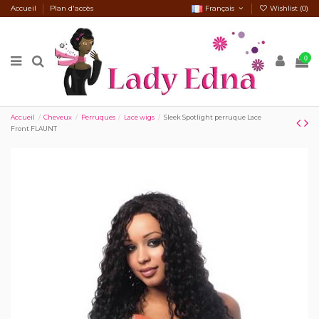
Accueil
Plan d'accès
Français
Wishlist (
0
)
0
Accueil
Cheveux
Perruques
Lace wigs
Sleek Spotlight perruque Lace
Front FLAUNT