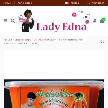
Accueil
Plan d'accès
Français
Wishlist (
0
)
0
Accueil
Visage et corps
Gel Douche et Savon
Fraîche Nature savon
éclaircissant extrait de Carotte