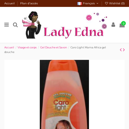
Accueil
Plan d'accès
Français
Wishlist (
0
)
0
Accueil
Visage et corps
Gel Douche et Savon
Caro Light Mama Africa gel
douche