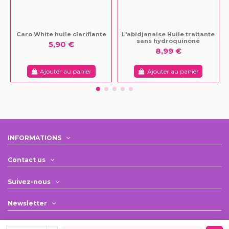
Caro White huile clarifiante
L'abidjanaise Huile traitante
sans hydroquinone
5,90 €
8,99 €
Ajouter au panier
Ajouter au panier
INFORMATIONS
Contact us
Suivez-nous
Newsletter