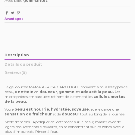
Avec billes
gommantes
Avantages
Description
Détails du produit
Reviews
(0)
Le gel douche MAMA AFRICA CARO LIGHT convient à tous les types de
peau
,
il
nettoie
en
douceur, gomme et adoucit la peau. L
es
microsphères embarquées retirent délicatement les
cellules mortes
de la peau.
Votre
peau est nourrie, hydratée, soyeuse
, et elle garde une
sensation de fraîcheur
et de
douceu
r tout au long de la journée.
Mode d'emploi : Appliquer délicatement sur la peau; masser avec de
légers mouvements circulaires, en se concentrant sur les zones avec le
plus d'impuretés. Rincer à l'eau.