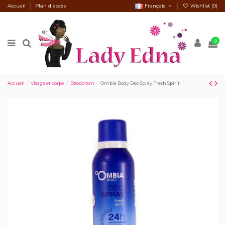
Accueil
Plan d'accès
Français
Wishlist (
0
)
0
Accueil
Visage et corps
Déodorant
Ombia Body Deo Spray Fresh Spirit