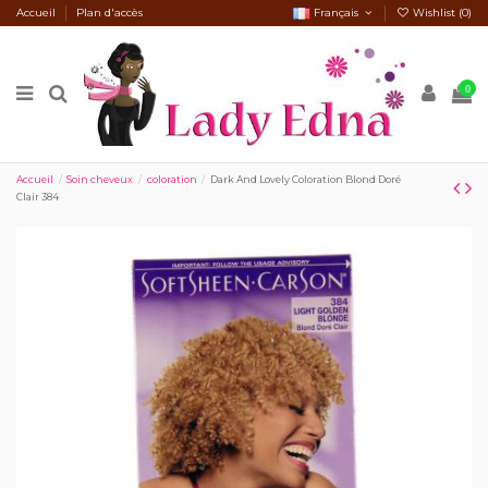
Accueil
Plan d'accès
Français
Wishlist (
0
)
0
Accueil
Soin cheveux
coloration
Dark And Lovely Coloration Blond Doré
Clair 384