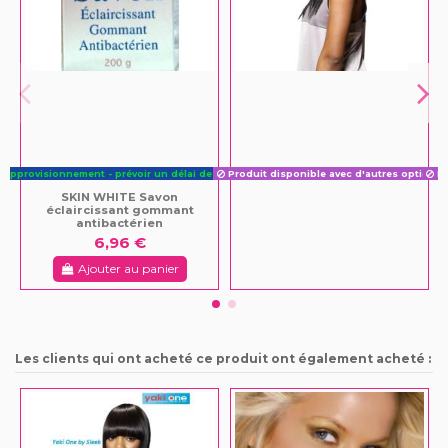
éapprovisionnement - prévoir un délai de 3 à 5 jours.
Produit disponible avec d'autres options
Pr
SKIN WHITE Savon
éclaircissant gommant
antibactérien
6,96 €
Ajouter au panier
Les clients qui ont acheté ce produit ont également acheté :