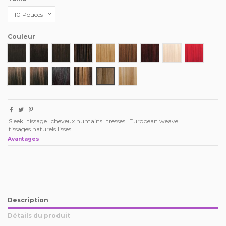
Couleur
1
1B
2
4
27
30
99J
613
F.RED
P1B/30
P1B/33
P1B/99J
P4/27
P10/16
P12/16/613
Sleek
tissage
cheveux humains
tresses
European weave
tissages naturels lisses
Avantages
Description
Détails du produit