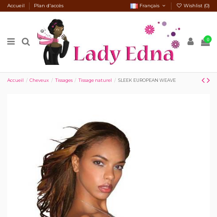
Accueil
Plan d'accès
Français
Wishlist (
0
)
0
Accueil
Cheveux
Tissages
Tissage naturel
SLEEK EUROPEAN WEAVE