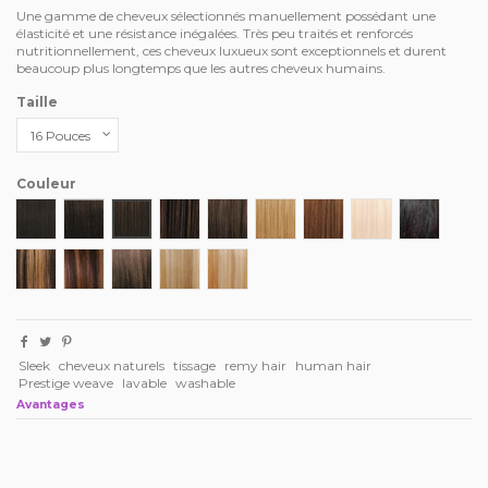
Une gamme de cheveux sélectionnés manuellement possédant une
élasticité et une résistance inégalées. Très peu traités et renforcés
nutritionnellement, ces cheveux luxueux sont exceptionnels et durent
beaucoup plus longtemps que les autres cheveux humains.
Taille
Couleur
1
1B
2
4
6
27
30
613
P1B/99J
P4/27
P4/30
P4/30/33
P12/16/613
P27/613
Sleek
cheveux naturels
tissage
remy hair
human hair
Prestige weave
lavable
washable
Avantages