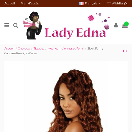
Accueil
Plan d'accès
Français
Wishlist (
0
)
0
Accueil
Cheveux
Tissages
Mèches indiennes et Remi
Sleek Remy
Couture Prestige Weave