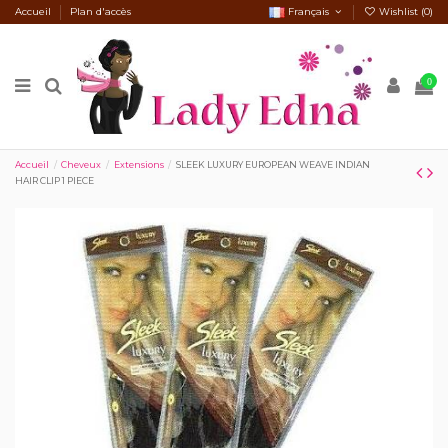
Accueil
Plan d'accès
Français
Wishlist (
0
)
0
Accueil
Cheveux
Extensions
SLEEK LUXURY EUROPEAN WEAVE INDIAN
HAIR CLIP 1 PIECE