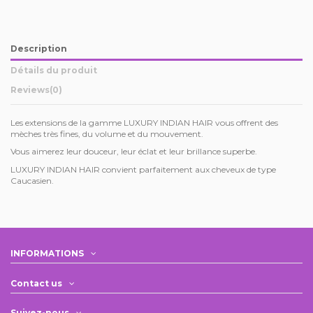
Description
Détails du produit
Reviews
(0)
Les extensions de la gamme LUXURY INDIAN HAIR vous offrent des
mèches très fines, du volume et du mouvement.
Vous aimerez leur douceur, leur éclat et leur brillance superbe.
LUXURY INDIAN HAIR convient parfaitement aux cheveux de type
Caucasien.
INFORMATIONS
Contact us
Suivez-nous