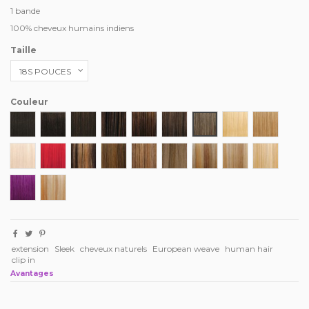
1 bande
100% cheveux humains indiens
Taille
Couleur
1
1B
2
4
5
6
8
22
27
613
F.RED
P4/27
P4/27/30
P6/27
P10/16
P10/24/613
P12/16/613
P24/613
PURPLE
P27/613
extension
Sleek
cheveux naturels
European weave
human hair
clip in
Avantages