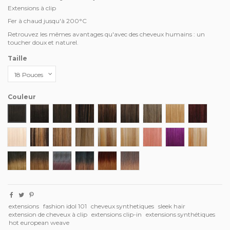
Extensions à clip
Fer à chaud jusqu'à 200°C
Retrouvez les mêmes avantages qu'avec des cheveux humains : un
toucher doux et naturel.
Taille
Couleur
1
1B
2
4
5
6
8
27
99J
613
P4/27
P6/27
P10/16
P10/24/613
P12/16/613
PINK
PURPLE
P27/613
T1B/27
T1B/30
T1B/99J
T1B/33
T4/27
T4/30
extensions
fashion idol 101
cheveux synthetiques
sleek hair
extension de cheveux à clip
extensions clip-in
extensions synthétiques
hot european weave