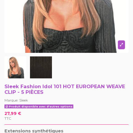
Sleek Fashion Idol 101 HOT EUROPEAN WEAVE
CLIP - 5 PIÈCES
Marque:
Sleek
Produit disponible avec d'autres options
27,99 €
TTC
Extensions synthétiques