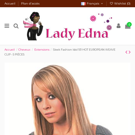
Accueil
Plan d'accès
Français
Wishlist (
0
)
0
Accueil
Cheveux
Extensions
Sleek Fashion Idol 101 HOT EUROPEAN WEAVE
CLIP - 5 PIÈCES